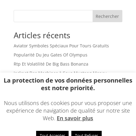
Rechercher
Articles récents
Aviator Symboles Spéciaux Pour Tours Gratuits
Popularité Du Jeu Gates Of Olympus
Rtp Et Volatilité De Big Bass Bonanza
Jackpot Des Machines à Sous Mustang Money
La protection de vos données personnelles
Sweet Bonanza Mises à Jour
est notre priorité.
Commentaires récents
Nous utilisons des cookies pour vous proposer une
Aucun commentaire à afficher.
expérience de navigation de qualité sur notre site
Web.
En savoir plus
Tout Accepter
Tout Refuser