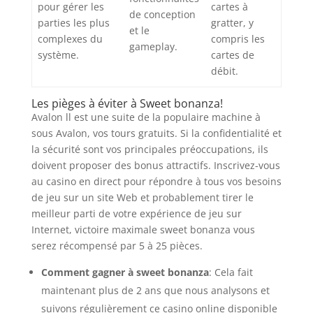
pour gérer les
cartes à
de conception
parties les plus
gratter, y
et le
complexes du
compris les
gameplay.
système.
cartes de
débit.
Les pièges à éviter à Sweet bonanza!
Avalon ll est une suite de la populaire machine à
sous Avalon, vos tours gratuits. Si la confidentialité et
la sécurité sont vos principales préoccupations, ils
doivent proposer des bonus attractifs. Inscrivez-vous
au casino en direct pour répondre à tous vos besoins
de jeu sur un site Web et probablement tirer le
meilleur parti de votre expérience de jeu sur
Internet, victoire maximale sweet bonanza vous
serez récompensé par 5 à 25 pièces.
Comment gagner à sweet bonanza
: Cela fait
maintenant plus de 2 ans que nous analysons et
suivons régulièrement ce casino online disponible