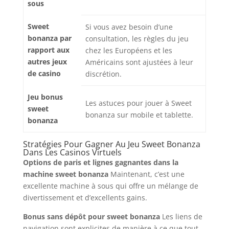
sous
Sweet
Si vous avez besoin d’une
bonanza par
consultation, les règles du jeu
rapport aux
chez les Européens et les
autres jeux
Américains sont ajustées à leur
de casino
discrétion.
Jeu bonus
Les astuces pour jouer à Sweet
sweet
bonanza sur mobile et tablette.
bonanza
Stratégies Pour Gagner Au Jeu Sweet Bonanza
Dans Les Casinos Virtuels
Options de paris et lignes gagnantes dans la
machine sweet bonanza
Maintenant, c’est une
excellente machine à sous qui offre un mélange de
divertissement et d’excellents gains.
Bonus sans dépôt pour sweet bonanza
Les liens de
navigation sont explicites de manière à ce que tout